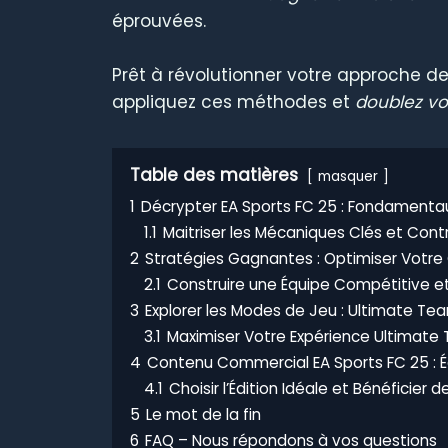
éprouvées.
Prêt à révolutionner votre approche d
appliquez ces méthodes et
doublez vot
Table des matières
masquer
1
Décrypter EA Sports FC 25 : Fondamentau
1.1
Maitriser les Mécaniques Clés et Con
2
Stratégies Gagnantes : Optimiser Votre
2.1
Construire une Équipe Compétitive e
3
Explorer les Modes de Jeu : Ultimate Tea
3.1
Maximiser Votre Expérience Ultimate 
4
Contenu Commercial EA Sports FC 25 : É
4.1
Choisir l’Édition Idéale et Bénéficier d
5
Le mot de la fin
6
FAQ – Nous répondons à vos questions