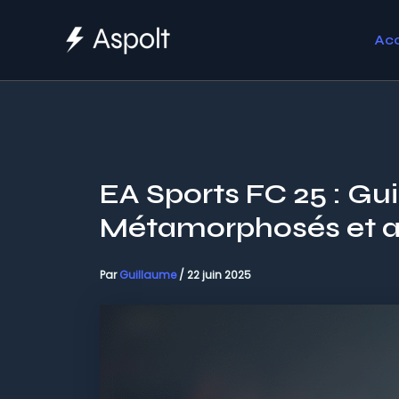
Aller
au
Acc
contenu
EA Sports FC 25 : Gu
Métamorphosés et a
Par
Guillaume
/
22 juin 2025