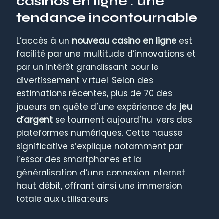
casinos en ligne : une
tendance incontournable
L’accès à un
nouveau casino en ligne
est
facilité par une multitude d’innovations et
par un intérêt grandissant pour le
divertissement virtuel. Selon des
estimations récentes, plus de 70 des
joueurs en quête d’une expérience de
jeu
d’argent
se tournent aujourd’hui vers des
plateformes numériques. Cette hausse
significative s’explique notamment par
l’essor des smartphones et la
généralisation d’une connexion internet
haut débit, offrant ainsi une immersion
totale aux utilisateurs.