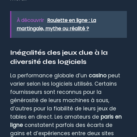
À découvrir
Roulette en ligne : La
martingale, mythe ou réalité ?
Inégalités des jeux due à la
diversité des logiciels
La performance globale d’un
casino
peut
varier selon les logiciels utilisés. Certains
fournisseurs sont reconnus pour la
générosité de leurs machines à sous,
d’autres pour la fiabilité de leurs jeux de
tables en direct. Les amateurs de
paris en
ligne
constatent parfois des écarts de
gains et d’expériences entre deux sites