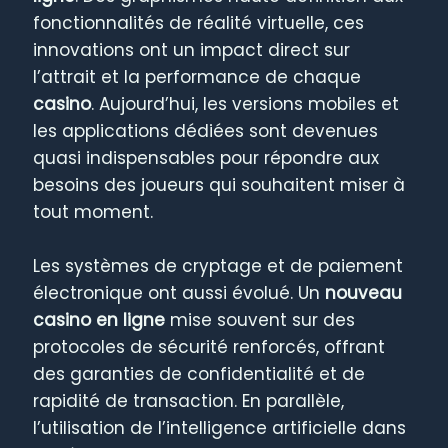
fonctionnalités de réalité virtuelle, ces
innovations ont un impact direct sur
l’attrait et la performance de chaque
casino
. Aujourd’hui, les versions mobiles et
les applications dédiées sont devenues
quasi indispensables pour répondre aux
besoins des joueurs qui souhaitent miser à
tout moment.
Les systèmes de cryptage et de paiement
électronique ont aussi évolué. Un
nouveau
casino en ligne
mise souvent sur des
protocoles de sécurité renforcés, offrant
des garanties de confidentialité et de
rapidité de transaction. En parallèle,
l’utilisation de l’intelligence artificielle dans