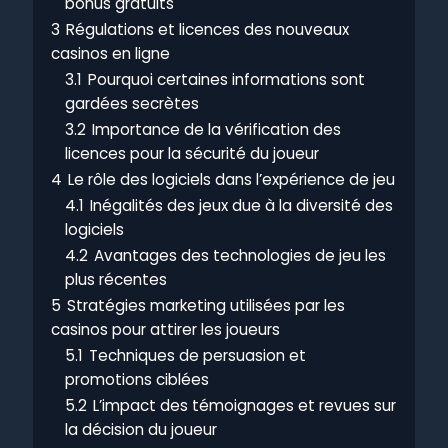
bonus gratuits
3
Régulations et licences des nouveaux
casinos en ligne
3.1
Pourquoi certaines informations sont
gardées secrètes
3.2
Importance de la vérification des
licences pour la sécurité du joueur
4
Le rôle des logiciels dans l’expérience de jeu
4.1
Inégalités des jeux due à la diversité des
logiciels
4.2
Avantages des technologies de jeu les
plus récentes
5
Stratégies marketing utilisées par les
casinos pour attirer les joueurs
5.1
Techniques de persuasion et
promotions ciblées
5.2
L’impact des témoignages et revues sur
la décision du joueur