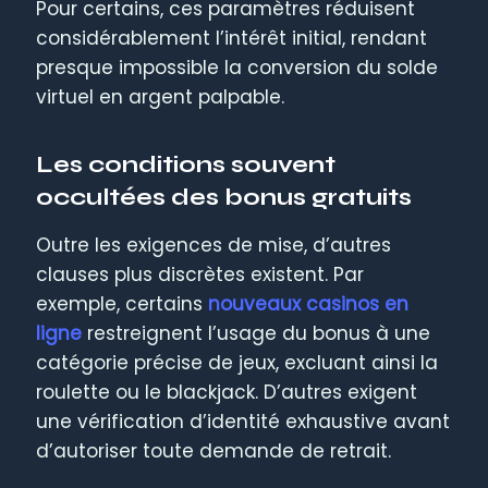
Pour certains, ces paramètres réduisent
considérablement l’intérêt initial, rendant
presque impossible la conversion du solde
virtuel en argent palpable.
Les conditions souvent
occultées des bonus gratuits
Outre les exigences de mise, d’autres
clauses plus discrètes existent. Par
exemple, certains
nouveaux casinos en
ligne
restreignent l’usage du bonus à une
catégorie précise de jeux, excluant ainsi la
roulette ou le blackjack. D’autres exigent
une vérification d’identité exhaustive avant
d’autoriser toute demande de retrait.