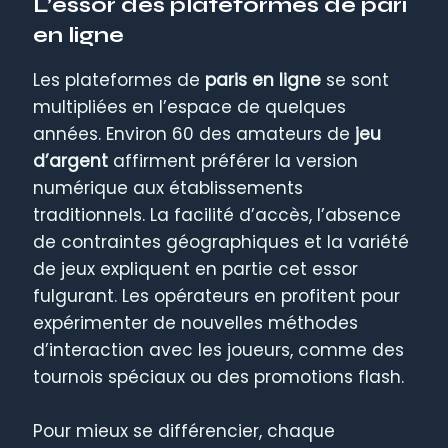
L’essor des plateformes de pari
en ligne
Les plateformes de
paris en ligne
se sont
multipliées en l’espace de quelques
années. Environ 60 des amateurs de
jeu
d’argent
affirment préférer la version
numérique aux établissements
traditionnels. La facilité d’accès, l’absence
de contraintes géographiques et la variété
de jeux expliquent en partie cet essor
fulgurant. Les opérateurs en profitent pour
expérimenter de nouvelles méthodes
d’interaction avec les joueurs, comme des
tournois spéciaux ou des promotions flash.
Pour mieux se différencier, chaque