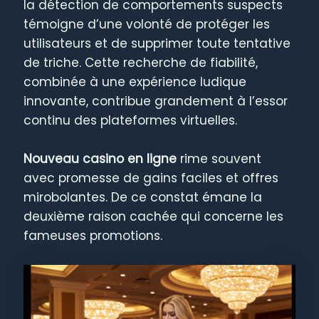
la détection de comportements suspects
témoigne d’une volonté de protéger les
utilisateurs et de supprimer toute tentative
de triche. Cette recherche de fiabilité,
combinée à une expérience ludique
innovante, contribue grandement à l’essor
continu des plateformes virtuelles.
Nouveau casino en ligne
rime souvent
avec promesse de gains faciles et offres
mirobolantes. De ce constat émane la
deuxième raison cachée qui concerne les
fameuses promotions.