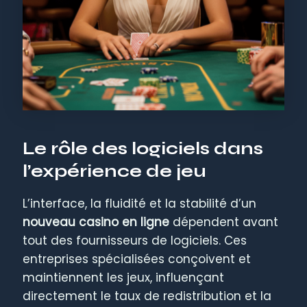
Le rôle des logiciels dans
l’expérience de jeu
L’interface, la fluidité et la stabilité d’un
nouveau casino en ligne
dépendent avant
tout des fournisseurs de logiciels. Ces
entreprises spécialisées conçoivent et
maintiennent les jeux, influençant
directement le taux de redistribution et la