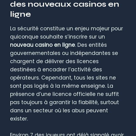
des nouveaux casinos en
ligne
La sécurité constitue un enjeu majeur pour
quiconque souhaite s’inscrire sur un
nouveau casino en ligne
. Des entités
gouvernementales ou indépendantes se
chargent de délivrer des licences
destinées à encadrer l’activité des
opérateurs. Cependant, tous les sites ne
sont pas logés à la même enseigne. La
présence d’une licence officielle ne suffit
pas toujours à garantir la fiabilité, surtout
dans un secteur où les abus peuvent
exister.
Environ 7 des joueurs ont déjà signalé avoir