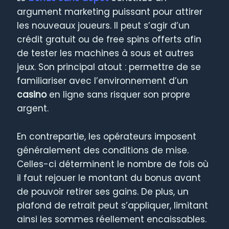
argument marketing puissant pour attirer
les nouveaux joueurs. Il peut s’agir d’un
crédit gratuit ou de free spins offerts afin
de tester les machines à sous et autres
jeux. Son principal atout : permettre de se
familiariser avec l’environnement d’un
casino
en ligne sans risquer son propre
argent.
En contrepartie, les opérateurs imposent
généralement des conditions de mise.
Celles-ci déterminent le nombre de fois où
il faut rejouer le montant du bonus avant
de pouvoir retirer ses gains. De plus, un
plafond de retrait peut s’appliquer, limitant
ainsi les sommes réellement encais­sables.