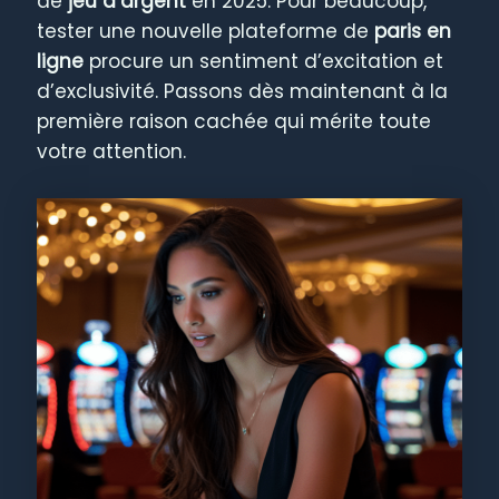
de
jeu d’argent
en 2025. Pour beaucoup,
tester une nouvelle plateforme de
paris en
ligne
procure un sentiment d’excitation et
d’exclusivité. Passons dès maintenant à la
première raison cachée qui mérite toute
votre attention.