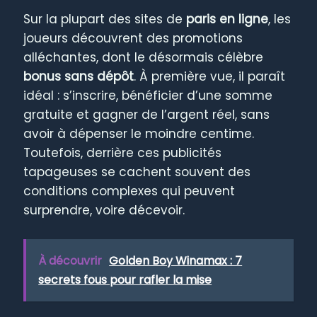
Sur la plupart des sites de
paris en ligne
, les
joueurs découvrent des promotions
alléchantes, dont le désormais célèbre
bonus sans dépôt
. À première vue, il paraît
idéal : s’inscrire, bénéficier d’une somme
gratuite et gagner de l’argent réel, sans
avoir à dépenser le moindre centime.
Toutefois, derrière ces publicités
tapageuses se cachent souvent des
conditions complexes qui peuvent
surprendre, voire décevoir.
À découvrir
Golden Boy Winamax : 7
secrets fous pour rafler la mise