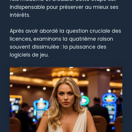
indispensable pour préserver au mieux ses
intérêts.
Après avoir abordé la question cruciale des
licences, examinons la quatrième raison
souvent dissimulée : la puissance des
logiciels de jeu.