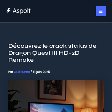
Aller
au
MAI
contenu
ME
Découvrez le crack status de
Dragon Quest III HD-2D
Remake
Par
Guillaume
/
13 juin 2025