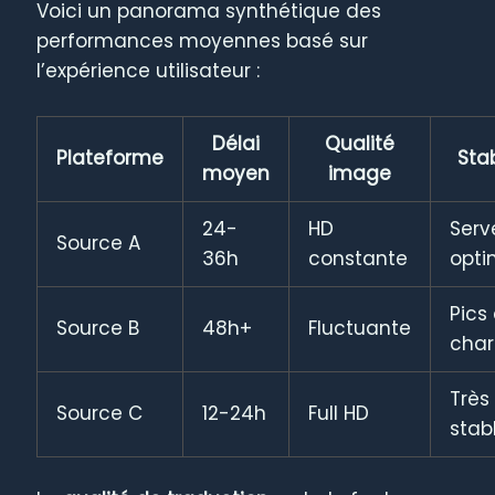
Voici un panorama synthétique des
performances moyennes basé sur
l’expérience utilisateur :
Délai
Qualité
Plateforme
Stab
moyen
image
24-
HD
Serv
Source A
36h
constante
opti
Pics
Source B
48h+
Fluctuante
cha
Très
Source C
12-24h
Full HD
stab