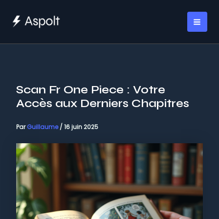
Aller
au
MAI
contenu
ME
Scan Fr One Piece : Votre
Accès aux Derniers Chapitres
Par
Guillaume
/
16 juin 2025