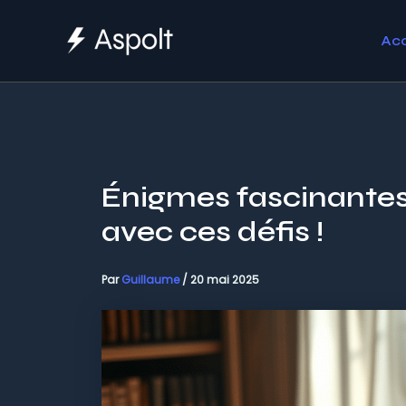
Aller
au
Acc
contenu
Énigmes fascinantes
avec ces défis !
Par
Guillaume
/
20 mai 2025