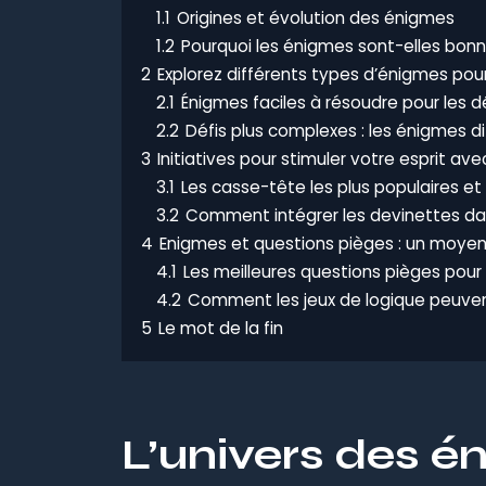
1.1
Origines et évolution des énigmes
1.2
Pourquoi les énigmes sont-elles bonn
2
Explorez différents types d’énigmes pour
2.1
Énigmes faciles à résoudre pour les 
2.2
Défis plus complexes : les énigmes d
3
Initiatives pour stimuler votre esprit av
3.1
Les casse-tête les plus populaires e
3.2
Comment intégrer les devinettes dan
4
Enigmes et questions pièges : un moyen 
4.1
Les meilleures questions pièges pour
4.2
Comment les jeux de logique peuven
5
Le mot de la fin
L’univers des é