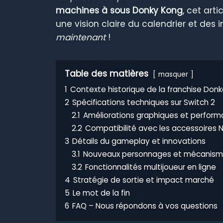
machines à sous Donky Kong
, cet art
une vision claire du calendrier et des 
maintenant
!
Table des matières
masquer
1
Contexte historique de la franchise Don
2
Spécifications techniques sur Switch 2
2.1
Améliorations graphiques et perfor
2.2
Compatibilité avec les accessoires 
3
Détails du gameplay et innovations
3.1
Nouveaux personnages et mécanisme
3.2
Fonctionnalités multijoueur en ligne
4
Stratégie de sortie et impact marché
5
Le mot de la fin
6
FAQ – Nous répondons à vos questions