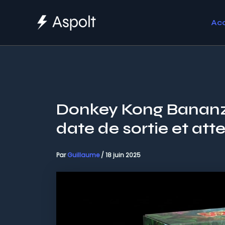
Aller
au
Acc
contenu
Donkey Kong Bananza
date de sortie et att
Par
Guillaume
/
18 juin 2025