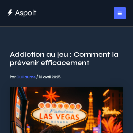
Aller
au
MAI
contenu
ME
Addiction au jeu : Comment la
prévenir efficacement
Par
Guillaume
/
13 avril 2025